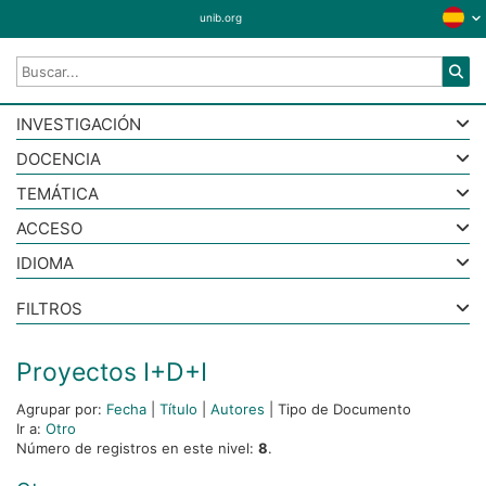
unib.org
INVESTIGACIÓN
DOCENCIA
TEMÁTICA
ACCESO
IDIOMA
FILTROS
Proyectos I+D+I
Agrupar por:
Fecha
|
Título
|
Autores
|
Tipo de Documento
Ir a:
Otro
Número de registros en este nivel:
8
.