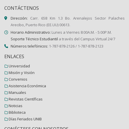
CONTÁCTENOS
Dirección:
Carr. 658 Km 1.3 Bo. Arenalejos Sector Palaches
Arecibo, Puerto Rico (EE.UU) 00613.
Horario Administrativo:
Lunes a Viernes 8:00A.M. - 5:00P.M.
Soporte Técnico Estudiantil
a través del Campus Virtual 24/7
Números telefónicos:
1-787-878-2126 / 1-787-878-2123
ENLACES
Universidad
Misión y Visión
Convenios
Asistencia Económica
Manuales
Revistas Científicas
Noticias
Biblioteca
Días Feriados UNIB
CONÉCTESE CON NOSOTROS