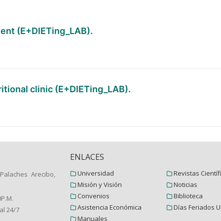
tient (E+DIETing_LAB).
ritional clinic (E+DIETing_LAB).
ENLACES
Universidad
Revistas Científ
Palaches Arecibo,
Misión y Visión
Noticias
Convenios
Biblioteca
0P.M.
Asistencia Económica
Días Feriados U
al 24/7
Manuales