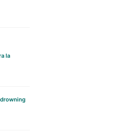
a la
f drowning