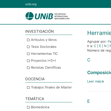
unib.org
INVESTIGACIÓN
Herramie
Artículos y libros
Agrupar por:
F
Ir a:
C
|
E
|
N
|
Tesis Doctorales
Número de regi
Herramientas TIC
C
Proyectos I+D+I
Revistas Científicas
Composició
DOCENCIA
Leer más
Trabajos finales de Máster
TEMÁTICA
E
Biomedicina