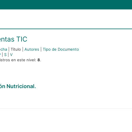
ntas TIC
echa
|
Título
|
Autores
|
Tipo de Documento
P
|
S
|
V
stros en este nivel:
8
.
n Nutricional.