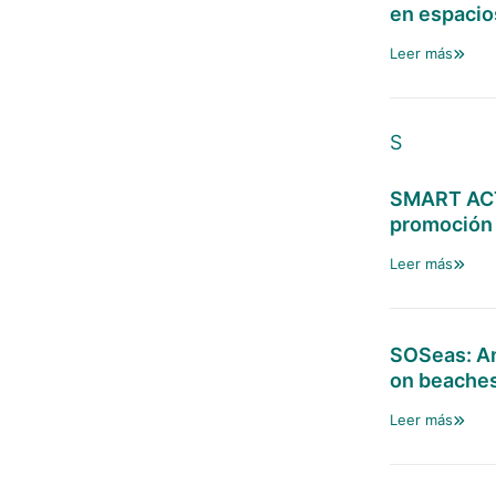
en espacio
Leer más
S
SMART ACTI
promoción d
Leer más
SOSeas: An
on beaches
Leer más