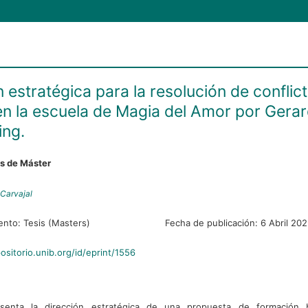
 estratégica para la resolución de conflict
n la escuela de Magia del Amor por Gera
ng.
es de Máster
 Carvajal
ento:
Tesis (Masters)
Fecha de publicación:
6 Abril 20
positorio.unib.org/id/eprint/1556
esenta la dirección estratégica de una propuesta de formación