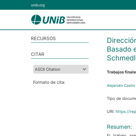
unib.org
RECURSOS
Dirección
Basado e
CITAR
Schmedli
Trabajos final
Formato de cita:
Alejandro Castro
Tipo de docum
URI:
https://re
Resumen:
El trabajo pr