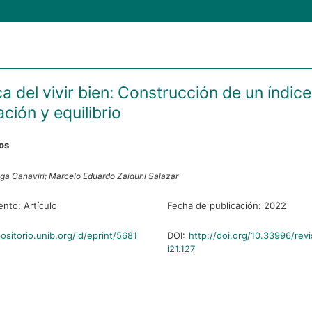
a del vivir bien: Construcción de un índic
ación y equilibrio
ros
ga Canaviri;
Marcelo Eduardo Zaiduni Salazar
ento:
Artículo
Fecha de publicación:
2022
positorio.unib.org/id/eprint/5681
DOI:
http://doi.org/10.33996/rev
i21.127