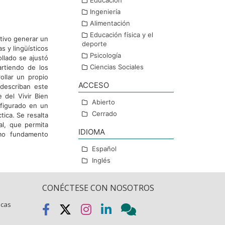
Educación
Ingeniería
Alimentación
Educación física y el
tivo generar un
deporte
s y lingüísticos
Psicología
ollado se ajustó
Ciencias Sociales
rtiendo de los
ollar un propio
ACCESO
 describan este
 del Vivir Bien
Abierto
nfigurado en un
Cerrado
tica. Se resalta
al, que permita
IDIOMA
omo fundamento
Español
Inglés
CONÉCTESE CON NOSOTROS
icas