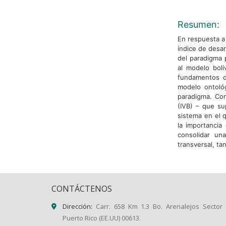
Resumen:
En respuesta a
índice de desar
del paradigma p
al modelo bol
fundamentos de
modelo ontológ
paradigma. Com
(IVB) – que su
sistema en el q
la importancia
consolidar un
transversal, ta
CONTÁCTENOS
Dirección:
Carr. 658 Km 1.3 Bo. Arenalejos Sector 
Puerto Rico (EE.UU) 00613.