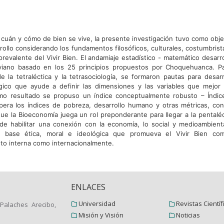
 cuán y cómo de bien se vive, la presente investigación tuvo como obje
rollo considerando los fundamentos filosóficos, culturales, costumbrista
revalente del Vivir Bien. El andamiaje estadístico - matemático desarr
iviano basado en los 25 principios propuestos por Choquehuanca. Pa
 la tetraléctica y la tetrasociología, se formaron pautas para desarr
ico que ayude a definir las dimensiones y las variables que mejor
o resultado se propuso un índice conceptualmente robusto – Índice
pera los índices de pobreza, desarrollo humano y otras métricas, co
ue la Bioeconomía juega un rol preponderante para llegar a la pentaléc
 de habilitar una conexión con la economía, lo social y medioambient
a base ética, moral e ideológica que promueva el Vivir Bien c
nto interna como internacionalmente.
ENLACES
Universidad
Revistas Científ
Palaches Arecibo,
Misión y Visión
Noticias