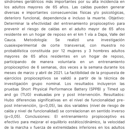
síndromes geriátricos más importantes por su alta incidencia en
los adultos mayores de 65 años. Las caídas pueden generar
diversas e importantes consecuencias físicas y/o psicológicas,
deterioro funcional, dependencia e incluso la muerte. Objetivo:
Determinar la efectividad del entrenamiento propioceptivo para
prevenir el riesgo de caídas en el adulto mayor de 65 años
residente en un hogar de reposo en el km 1 vía a Dapa, Valle del
Cauca. Metodología: Se realizó una investigación
cuasiexperimental de corte transversal, con muestra no
probabilística constituida por 12 mujeres y 3 hombres adultos
mayores de 65 años residentes en un hogar de reposo,
participando de manera voluntaria en un entrenamiento
propioceptivo de 6 semanas, dos veces a la semana durante los
meses de marzo y abril de 2021. La factibilidad de la propuesta de
ejercicios propioceptivos se validó a partir de la técnica de
investigación grupo nominal. Los resultados incluyeron las
pruebas Short Physical Performance Battery (SPPB) y Timed up
and go (TUG) evaluadas pre y post intervención. Resultados:
Hubo diferencias significativas en el nivel de funcionalidad pre-
post intervención, (p<0,05), las dos variables (nivel de riesgo de
caída y nivel de funcionalidad) se correlacionan en sentido inverso
(p<0,05). Conclusiones: El entrenamiento propioceptivo es
efectivo para mejorar el equilibrio estático/dinámico, la velocidad
de la marcha y fuerza de extremidades inferiores en los adultos