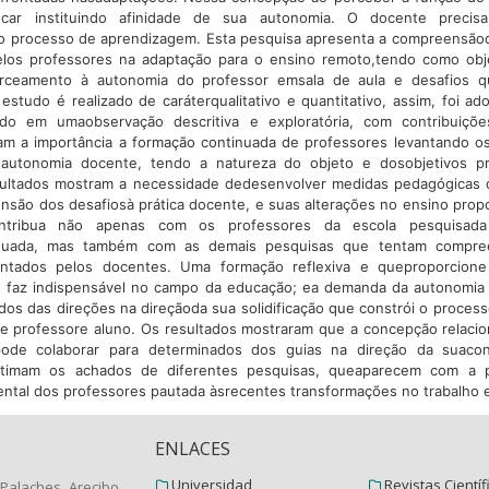
ducar instituindo afinidade de sua autonomia. O docente precisa
o processo de aprendizagem. Esta pesquisa apresenta a compreensão
los professores na adaptação para o ensino remoto,tendo como obje
rceamento à autonomia do professor emsala de aula e desafios 
 estudo é realizado de caráterqualitativo e quantitativo, assim, foi a
do em umaobservação descritiva e exploratória, com contribuições 
m a importância a formação continuada de professores levantando o
 autonomia docente, tendo a natureza do objeto e dosobjetivos p
sultados mostram a necessidade dedesenvolver medidas pedagógicas 
nsão dos desafiosà prática docente, e suas alterações no ensino pro
ontribua não apenas com os professores da escola pesquisad
inuada, mas também com as demais pesquisas que tentam compre
entados pelos docentes. Uma formação reflexiva e queproporcion
e faz indispensável no campo da educação; ea demanda da autonomia 
dos das direções na direçãoda sua solidificação que constrói o proces
re professore aluno. Os resultados mostraram que a concepção relaci
ode colaborar para determinados dos guias na direção da suacon
gitimam os achados de diferentes pesquisas, queaparecem com a 
mental dos professores pautada àsrecentes transformações no trabalho 
ENLACES
Universidad
Revistas Científ
Palaches Arecibo,