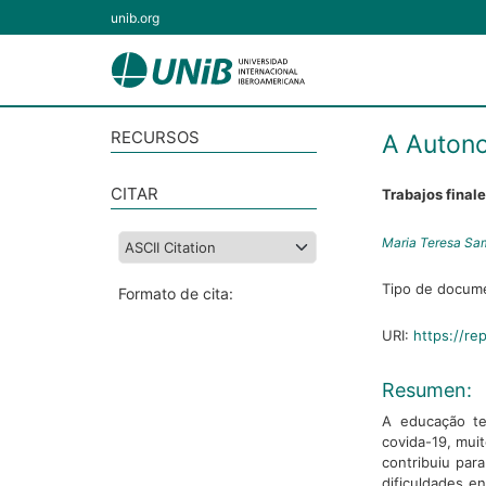
unib.org
RECURSOS
A Auton
CITAR
Trabajos final
Maria Teresa Sa
Tipo de docum
Formato de cita:
URI:
https://re
Resumen:
A educação te
covida-19, muit
contribuiu par
dificuldades 