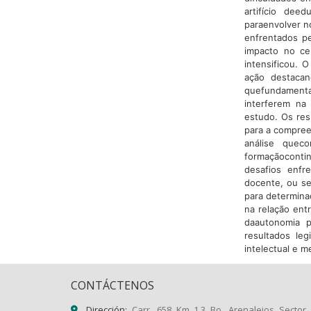
artifício dee
paraenvolver n
enfrentados pe
impacto no ce
intensificou. O
ação destacan
quefundamenta
interferem na
estudo. Os re
para a compree
análise quec
formaçãocont
desafios enfr
docente, ou s
para determina
na relação ent
daautonomia p
resultados le
intelectual e 
CONTÁCTENOS
Dirección:
Carr. 658 Km 1.3 Bo. Arenalejos Sector 