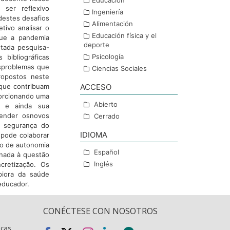
Educación
 ser reflexivo
Ingeniería
destes desafios
Alimentación
tivo analisar o
Educación física y el
que a pandemia
deporte
dotada pesquisa-
Psicología
bibliográficas
sproblemas que
Ciencias Sociales
ropostos neste
que contribuam
ACCESO
porcionando uma
Abierto
a e ainda sua
ender osnovos
Cerrado
e segurança do
IDIOMA
pode colaborar
so de autonomia
Español
onada à questão
Inglés
cretização. Os
piora da saúde
educador.
CONÉCTESE CON NOSOTROS
icas