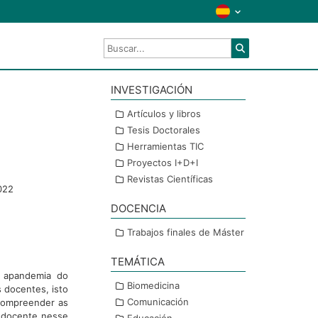
INVESTIGACIÓN
Artículos y libros
Tesis Doctorales
Herramientas TIC
Proyectos I+D+I
Revistas Científicas
022
DOCENCIA
Trabajos finales de Máster
TEMÁTICA
m apandemia do
Biomedicina
 docentes, isto
Comunicación
 compreender as
 docente nesse