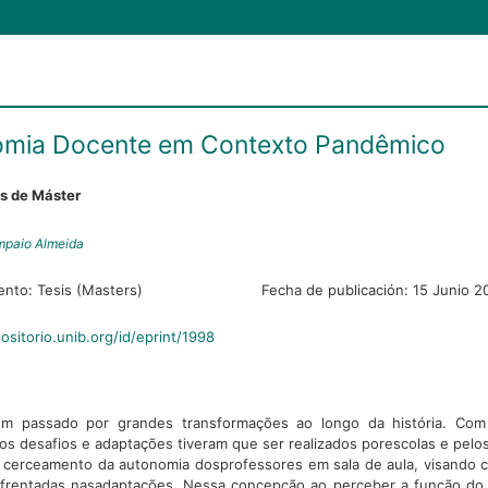
omia Docente em Contexto Pandêmico
es de Máster
mpaio Almeida
ento:
Tesis (Masters)
Fecha de publicación:
15 Junio 2
positorio.unib.org/id/eprint/1998
m passado por grandes transformações ao longo da história. Co
os desafios e adaptações tiveram que ser realizados porescolas e pelos
a cerceamento da autonomia dosprofessores em sala de aula, visando
enfrentadas nasadaptações. Nessa concepção ao perceber a função do