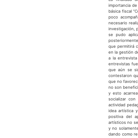
importancia de
básica fiscal 
poco acompaña
necesario real
investigación, 
se pudo aplic
posteriormente
que permitirá 
en la gestión d
a la entrevist
entrevistas fu
que aún se si
contestaron qu
que no favorec
no son benefic
y esto acarre
socializar con
actividad peda
idea artística
positiva del 
artísticos no s
y no solamente
dando como res