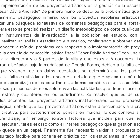
 implementación de los proyectos artísticos en la gestión de la escue
“César Dávila Andrade” De primera mano se describe la problemática que
miento pedagógico inmerso con los proyectos escolares artísticos
izar una búsqueda exhaustiva de corrientes pedagógicas para el fortal
para esto se precisó realizar un diseño metodológico de corte cuali-cua
ar instrumentos de investigación a la población en estudio, con l
 realizar un análisis estadístico y numérico, conllevando a obtener da
conocer la raíz del problema con respecto a la implementación de proye
e la escuela de educación básica fiscal “César Dávila Andrade” con una 
a a la directora y a 5 padres de familia y encuestas a 8 docentes. 
eron diseñadas bajo la modalidad de Google Forms, debido a la falta de
gue viviendo, de los datos receptados se determinó que los padr
e le falta creatividad a los docentes, debido a que emplean un método 
e el aprendizaje de los estudiantes, además consideran que las activi
iosas ya muchos de ellos solo envían las actividades que deben hacer p
a estrés y desinterés en los estudiantes. Se resolvió que es de su
 los docentes los proyectos artísticos institucionales como propues
gógica, debido que los proyectos artísticos están direccionados a la p
 y creativa, para posteriormente ponerla en marcha, lo que conlleva a
aprendizaje, sin embargo existen factores que inciden para que e
e ejecuten, tal es el caso como el interés pedagógico que la gestión es
 quede en un papel. Finalmente fue necesario validar la propuesta p
ultado factible para ponerla en práctica con los estudiantes, sin emba