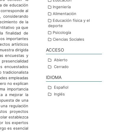
Educación
la de educación
Ingeniería
 corresponde al
Alimentación
, considerando
Educación física y el
ecimiento de la
deporte
ntitativo ya que
Psicología
a finalidad de
tos importantes
Ciencias Sociales
ctos artísticos
ACCESO
muestra dirigida
Las encuestas y
Abierto
 presencialidad
es encuestados
Cerrado
tradicionalista
IDIOMA
dades empleadas
ero no explican
Español
ma importancia
Inglés
ta a mejorar la
ropuesta de una
 una regulación
stos proyectos
colar establezca
or los expertos
rgo es esencial