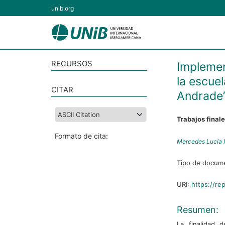
unib.org
RECURSOS
Implemen
la escue
CITAR
Andrade
Trabajos final
Formato de cita:
Mercedes Lucia 
Tipo de docum
URI:
https://re
Resumen:
La finalidad 