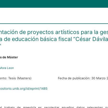
tación de proyectos artísticos para la ge
la de educación básica fiscal “César Dávil
”
es de Máster
Mora Leon
ento:
Tesis (Masters)
Fecha de publicación:
30 Marzo 
positorio.unib.org/id/eprint/1485
del trabajo de maestría es recolectar aquellos datos relevantes p