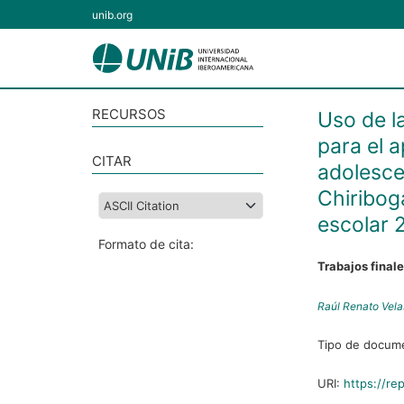
unib.org
RECURSOS
Uso de l
para el a
CITAR
adolesce
Chiribog
escolar 
Formato de cita:
Trabajos final
Raúl Renato Vel
Tipo de docum
URI:
https://re