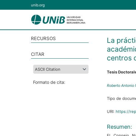
unib.org
RECURSOS
La práct
académic
CITAR
centros 
Tesis Doctoral
Formato de cita:
Roberto Antonio 
Tipo de docum
URI:
https://re
Resumen:
El Consejo N