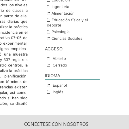
Educación
odos los niveles
Ingeniería
rio de clases a
Alimentación
n parte de ella,
Educación física y el
ras diarias que
deporte
izar la práctica
Psicología
ncidencia en el
-cativo 07-05 de
Ciencias Sociales
o experimental,
ACCESO
digma empírico-
izó una muestra
Abierto
y 337 registros
tro centros, la
Cerrado
lizó la práctica
IDIOMA
planificación,
 en términos de
Español
rencias existen
Inglés
ular, así como,
ando si han sido
ción, se diseñó
CONÉCTESE CON NOSOTROS