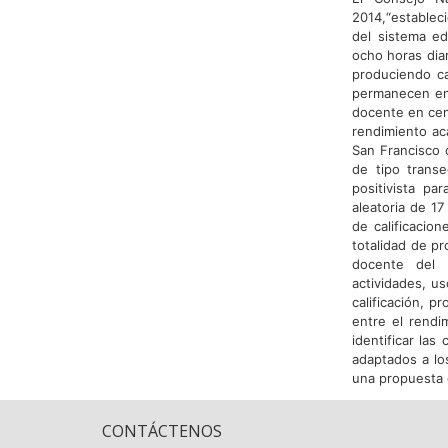
2014,“estableci
del sistema ed
ocho horas diar
produciendo ca
permanecen en e
docente en cen
rendimiento aca
San Francisco 
de tipo transe
positivista pa
aleatoria de 1
de calificacio
totalidad de pr
docente del p
actividades, u
calificación, p
entre el rendi
identificar las
adaptados a los
una propuesta 
CONTÁCTENOS