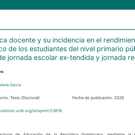
ica docente y su incidencia en el rendimie
o de los estudiantes del nivel primario pú
de jornada escolar ex-tendida y jornada re
es
Marte García
ento:
Tesis (Doctoral)
Fecha de publicación:
2026
positorio.unib.org/id/eprint/23618
acional de Educación de la República Dominicana, mediante la 