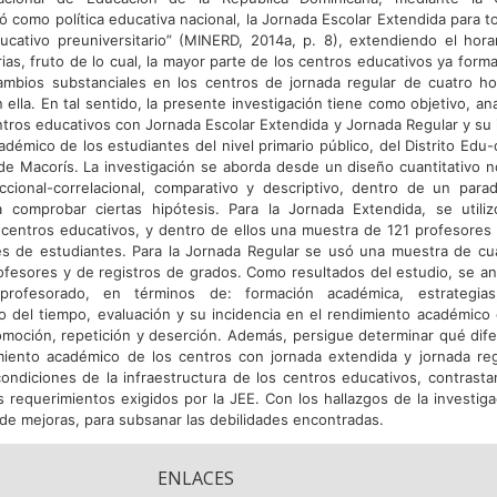
ó como política educativa nacional, la Jornada Escolar Extendida para t
ucativo preuniversitario” (MINERD, 2014a, p. 8), extendiendo el hora
ias, fruto de lo cual, la mayor parte de los centros educativos ya forma
mbios substanciales en los centros de jornada regular de cuatro ho
lla. En tal sentido, la presente investigación tiene como objetivo, anal
tros educativos con Jornada Escolar Extendida y Jornada Regular y su i
démico de los estudiantes del nivel primario público, del Distrito Edu
de Macorís. La investigación se aborda desde un diseño cuantitativo n
ccional-correlacional, comparativo y descriptivo, dentro de un para
ra comprobar ciertas hipótesis. Para la Jornada Extendida, se util
7 centros educativos, y dentro de ellos una muestra de 121 profesores 
nes de estudiantes. Para la Jornada Regular se usó una muestra de cua
ofesores y de registros de grados. Como resultados del estudio, se ana
rofesorado, en términos de: formación académica, estrategias, 
so del tiempo, evaluación y su incidencia en el rendimiento académico
romoción, repetición y deserción. Además, persigue determinar qué dife
miento académico de los centros con jornada extendida y jornada reg
 condiciones de la infraestructura de los centros educativos, contrast
 requerimientos exigidos por la JEE. Con los hallazgos de la investiga
de mejoras, para subsanar las debilidades encontradas.
ENLACES