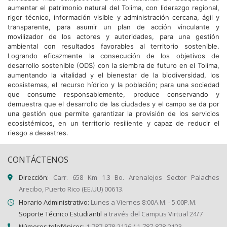
aumentar el patrimonio natural del Tolima, con liderazgo regional,
rigor técnico, información visible y administración cercana, ágil y
transparente, para asumir un plan de acción vinculante y
movilizador de los actores y autoridades, para una gestión
ambiental con resultados favorables al territorio sostenible.
Logrando eficazmente la consecución de los objetivos de
desarrollo sostenible (ODS) con la siembra de futuro en el Tolima,
aumentando la vitalidad y el bienestar de la biodiversidad, los
ecosistemas, el recurso hídrico y la población; para una sociedad
que consume responsablemente, produce conservando y
demuestra que el desarrollo de las ciudades y el campo se da por
una gestión que permite garantizar la provisión de los servicios
ecosistémicos, en un territorio resiliente y capaz de reducir el
riesgo a desastres.
CONTÁCTENOS
Dirección:
Carr. 658 Km 1.3 Bo. Arenalejos Sector Palaches
Arecibo, Puerto Rico (EE.UU) 00613.
Horario Administrativo:
Lunes a Viernes 8:00A.M. - 5:00P.M.
Soporte Técnico Estudiantil
a través del Campus Virtual 24/7
Números telefónicos:
1-787-878-2126 / 1-787-878-2123