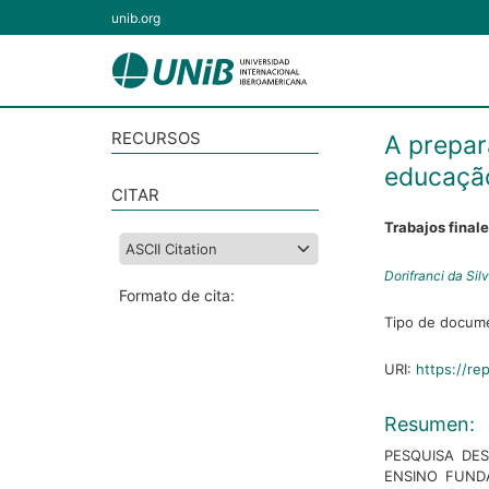
unib.org
RECURSOS
A prepar
educação
CITAR
Trabajos final
Dorifranci da Sil
Formato de cita:
Tipo de docum
URI:
https://rep
Resumen:
PESQUISA DE
ENSINO FUND